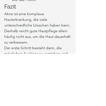
Fazit
Akne ist eine komplexe 
Hauterkrankung, die viele 
unterschiedliche Ursachen haben kann. 
Deshalb reicht gute Hautpflege allein 
häufig nicht aus, um die Haut dauerhaft 
zu verbessern.
Der erste Schritt besteht darin, die 
möglichen Auslöser zu verstehen und 
die Haut individuell zu betrachten. 
Denn je besser die Ursachen erkannt 
werden, desto gezielter kann die 
Behandlung und Pflege darauf 
abgestimmt werden.
Weiterlesen
Gestörte Hautbarriere oder Akne? 