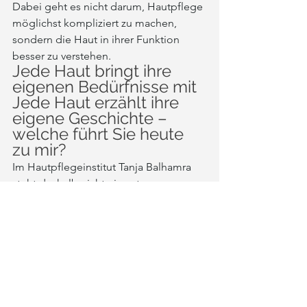
Dabei geht es nicht darum, Hautpflege 
möglichst kompliziert zu machen, 
sondern die Haut in ihrer Funktion 
besser zu verstehen.
Jede Haut bringt ihre 
eigenen Bedürfnisse mit
Jede Haut erzählt ihre 
eigene Geschichte – 
welche führt Sie heute 
zu mir?
Im Hautpflegeinstitut Tanja Balhamra 
steht deshalb nicht eine starre 
Pflegeroutine im Mittelpunkt, sondern 
die Frage, was die Haut aktuell wirklich 
benötigt und wie sich Pflege möglichst 
hautgerecht gestalten lässt.
Denn Haut verändert sich – und damit 
häufig auch ihre Bedürfnisse.
Nicht jede Haut braucht mehr. 