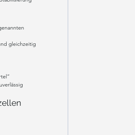
ogenannten 
nd gleichzeitig 
tel“
uverlässig 
zellen