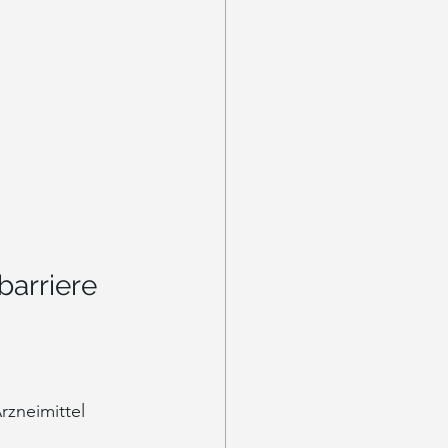
arriere 
zneimittel 