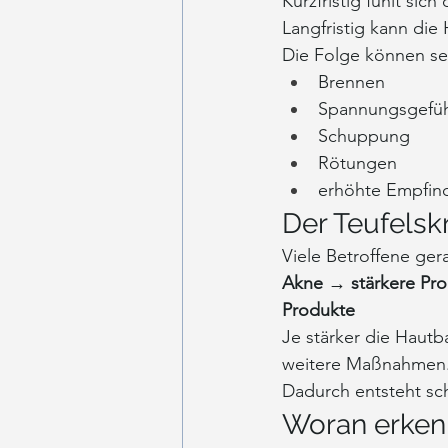
Kurzfristig fühlt sic
Langfristig kann di
Die Folge können se
Brennen
Spannungsgefü
Schuppung
Rötungen
erhöhte Empfind
Der Teufelsk
Viele Betroffene gera
Akne → stärkere Pr
Produkte
Je stärker die Hautba
weitere Maßnahmen
Dadurch entsteht sch
Woran erkenn