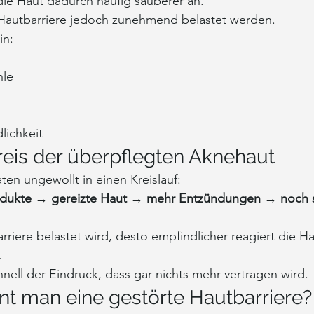
h die Haut dadurch häufig sauberer an.
e Hautbarriere jedoch zunehmend belastet werden.
in:
hle
lichkeit
reis der überpflegten Aknehaut
ten ungewollt in einen Kreislauf:
odukte → gereizte Haut → mehr Entzündungen → noch s
rriere belastet wird, desto empfindlicher reagiert die Ha
.
nell der Eindruck, dass gar nichts mehr vertragen wird.
t man eine gestörte Hautbarriere?