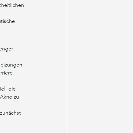
heitlichen 
utische 
enger 
Reizungen 
riere 
l, die 
 Akne zu 
zunächst 