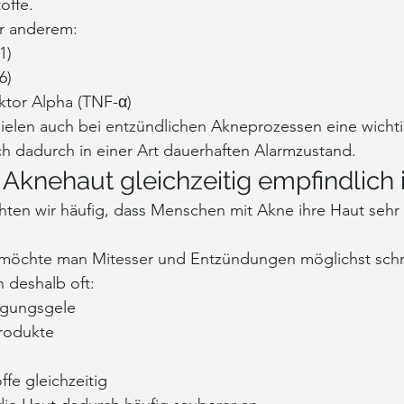
offe.
r anderem:
1)
6)
tor Alpha (TNF-α)
ielen auch bei entzündlichen Akneprozessen eine wichti
ch dadurch in einer Art dauerhaften Alarmzustand.
Aknehaut gleichzeitig empfindlich i
hten wir häufig, dass Menschen mit Akne ihre Haut sehr 
 möchte man Mitesser und Entzündungen möglichst schn
 deshalb oft:
igungsgele
Produkte
s
fe gleichzeitig