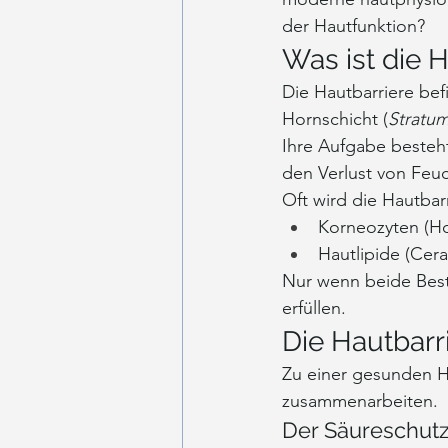
der Hautfunktion?
Was ist die 
Die Hautbarriere bef
Hornschicht (
Stratu
Ihre Aufgabe besteht
den Verlust von Feuc
Oft wird die Hautbar
Korneozyten (Ho
Hautlipide (Cer
Nur wenn beide Besta
erfüllen.
Die Hautbarr
Zu einer gesunden H
zusammenarbeiten.
Der Säureschut