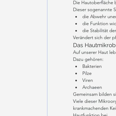
Die Hautoberfläche b
Dieser sogenannte S
die Abwehr une
die Funktion wi
die Stabilität de
Verändert sich der 
Das Hautmikro
Auf unserer Haut le
Dazu gehören:
Bakterien
Pilze
Viren
Archaeen
Gemeinsam bilden s
Viele dieser Mikroor
krankmachenden Keim
Hautfunktion bei.