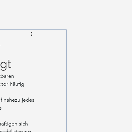
?
gt
tbaren 
tor häufig 
f nahezu jedes 
e 
ftigen sich 
tabilisierung 