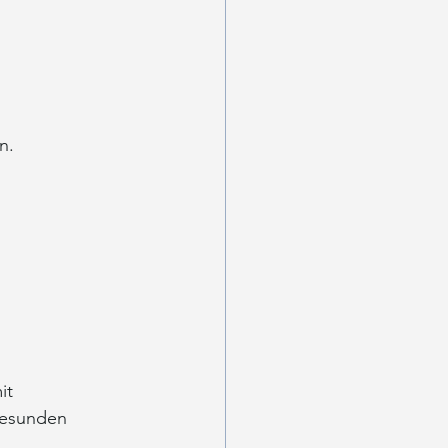
n.
it 
gesunden 