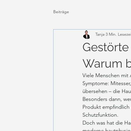
Beiträge
Tanja
3 Min. Lesezei
Gestörte
Warum b
Viele Menschen mit A
Symptome: Mitesser, 
übersehen – die Haut
Besonders dann, wenn
Produkt empfindlich r
Schutzfunktion.
Doch was hat die Ha
moderne hautphysiol