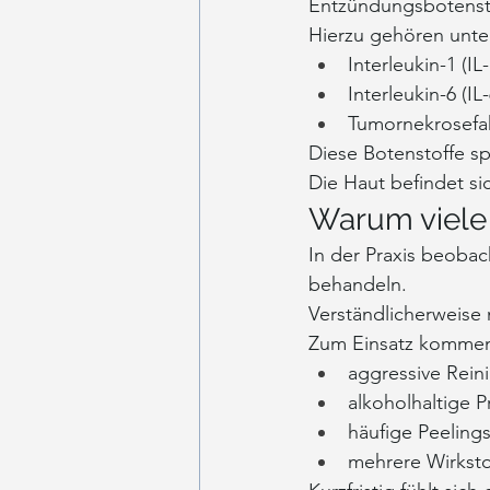
Entzündungsbotenst
Hierzu gehören unte
Interleukin-1 (IL-
Interleukin-6 (IL-
Tumornekrosefak
Diese Botenstoffe sp
Die Haut befindet si
Warum viele 
In der Praxis beobac
behandeln.
Verständlicherweise
Zum Einsatz kommen
aggressive Rein
alkoholhaltige 
häufige Peeling
mehrere Wirkstof