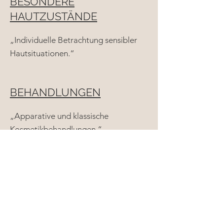
BESONDERE
HAUTZUSTÄNDE
„Individuelle Betrachtung sensibler
Hautsituationen.“
BEHANDLUNGEN
„Apparative und klassische
Kosmetikbehandlungen.“
BLOG / HAUTWISSEN
„Fachwissen rund um Hautbarriere,
Akne und Rosacea.“